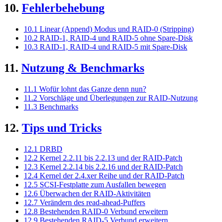
10.
Fehlerbehebung
10.1 Linear (Append) Modus und RAID-0 (Stripping)
10.2 RAID-1, RAID-4 und RAID-5 ohne Spare-Disk
10.3 RAID-1, RAID-4 und RAID-5 mit Spare-Disk
11.
Nutzung & Benchmarks
11.1 Wofür lohnt das Ganze denn nun?
11.2 Vorschläge und Überlegungen zur RAID-Nutzung
11.3 Benchmarks
12.
Tips und Tricks
12.1 DRBD
12.2 Kernel 2.2.11 bis 2.2.13 und der RAID-Patch
12.3 Kernel 2.2.14 bis 2.2.16 und der RAID-Patch
12.4 Kernel der 2.4.xer Reihe und der RAID-Patch
12.5 SCSI-Festplatte zum Ausfallen bewegen
12.6 Überwachen der RAID-Aktivitäten
12.7 Verändern des read-ahead-Puffers
12.8 Bestehenden RAID-0 Verbund erweitern
12.9 Bestehenden RAID-5 Verbund erweitern