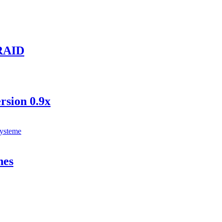
 RAID
rsion 0.9x
Systeme
hes