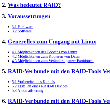
2.
Was bedeutet RAID?
3.
Voraussetzungen
3.1 Hardware
3.2 Software
4.
Generelles zum Umgang mit Linux
4.1 Möglichkeiten des Bootens von Linux
4.2 Möglichkeiten zum Kopieren von Daten
4.3 Möglichkeiten zum Verändern ganzer Partitionen
5.
RAID-Verbunde mit den RAID-Tools Vers
5.1 Vorbereiten des Kernels
5.2 Erstellen eines RAID-0 Devices
5.3 Automatisierung
6.
RAID-Verbunde mit den RAID-Tools Vers