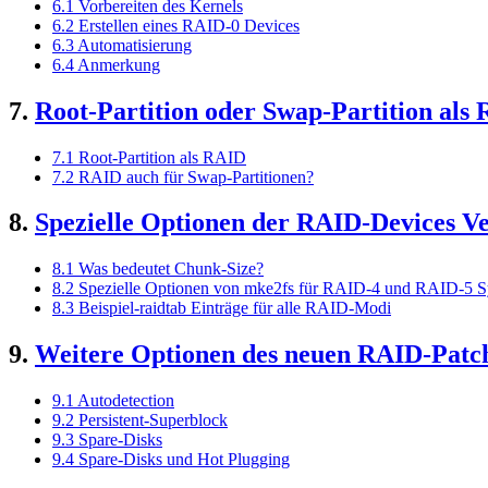
6.1 Vorbereiten des Kernels
6.2 Erstellen eines RAID-0 Devices
6.3 Automatisierung
6.4 Anmerkung
7.
Root-Partition oder Swap-Partition als
7.1 Root-Partition als RAID
7.2 RAID auch für Swap-Partitionen?
8.
Spezielle Optionen der RAID-Devices Ve
8.1 Was bedeutet Chunk-Size?
8.2 Spezielle Optionen von mke2fs für RAID-4 und RAID-5 
8.3 Beispiel-raidtab Einträge für alle RAID-Modi
9.
Weitere Optionen des neuen RAID-Patc
9.1 Autodetection
9.2 Persistent-Superblock
9.3 Spare-Disks
9.4 Spare-Disks und Hot Plugging